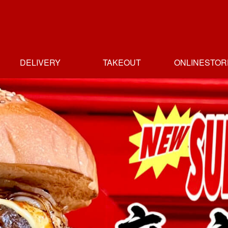
DELIVERY
TAKEOUT
ONLINESTOR
ホームデリバリー
デリバリー店一覧
テイクアウト
テイクアウト
テイクアウト
テイクアウト
テイクアウト
テイクアウト店
人形町店
人形町店
新富町店
日本橋高島屋店
人形町本店
御茶の水店
一覧