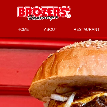
HOME
ABOUT
RESTAURANT
ブラザーズに
経営理念
沿革
レストラン
レストラン
レストラン
レストラン
ついて
会社概要
人形町本店
新富町店
日本橋高島屋店
御茶の水店