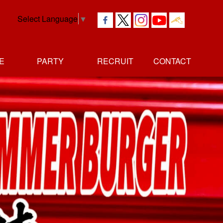
Select Language
▼
E
PARTY
RECRUIT
CONTACT
社長
独立者
正社員
アルバイト
メッセージ
メッセージ
採用情報
採用情報