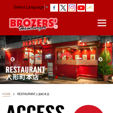
Select Language
▼
>
HOME
RESTAURANT人形町本店