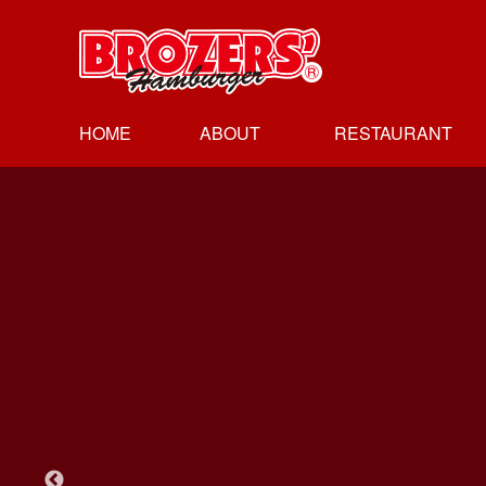
HOME
ABOUT
RESTAURANT
ブラザーズに
経営理念
沿革
レストラン
レストラン
レストラン
レストラン
ついて
会社概要
人形町本店
新富町店
日本橋高島屋店
御茶の水店