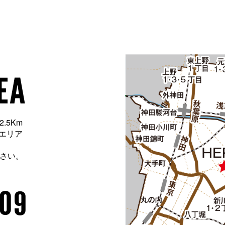
EA
.5Km
域エリア
さい。
209