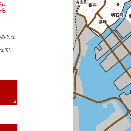
ら、
から
のみとな
せてい