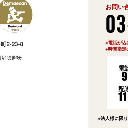
お問い
03
※電話が込
2-23-8
※時間指定
駅 徒歩3分
電
9
配
1
※法人様に限