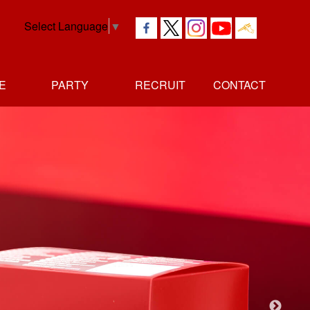
Select Language
▼
E
PARTY
RECRUIT
CONTACT
社長
独立者
正社員
アルバイト
メッセージ
メッセージ
採用情報
採用情報