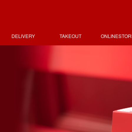
DELIVERY
TAKEOUT
ONLINESTOR
ホームデリバリー
デリバリー店一覧
テイクアウト
テイクアウト
テイクアウト
テイクアウト
テイクアウト
テイクアウト店
人形町店
人形町店
新富町店
日本橋高島屋店
人形町本店
御茶の水店
一覧