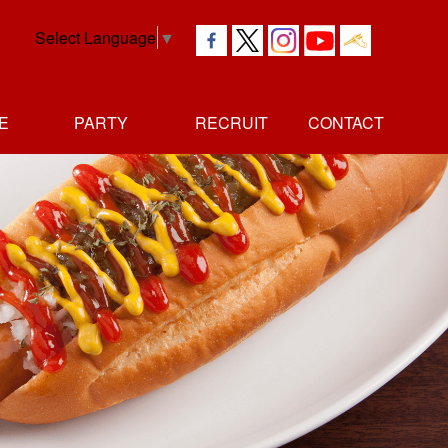
Select Language
▼
E
PARTY
RECRUIT
CONTACT
社長
独立者
正社員
アルバイト
メッセージ
メッセージ
採用情報
採用情報