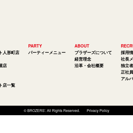
PARTY
ABOUT
RECR
ト人形町店
パーティーメニュー
ブラザーズについて
採用
経営理念
社長
屋店
沿革・会社概要
独立
正社
アル
ト店一覧
© BROZERS’. All Rights Reserved.
Privacy Policy