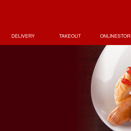
DELIVERY
TAKEOUT
ONLINESTOR
ホームデリバリー
デリバリー店一覧
テイクアウト
テイクアウト
テイクアウト
テイクアウト
テイクアウト
テイクアウト店
人形町店
人形町店
新富町店
日本橋高島屋店
人形町本店
御茶の水店
一覧