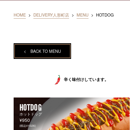
HOME
>
DELIVERY人形町店
>
MENU
>
HOTDOG
<
BACK TO MENU
辛く味付けしています。
HOTDOG
ホットドッグ
¥950
(税込¥1026)