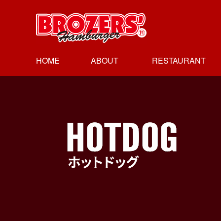
HOME
ABOUT
RESTAURANT
ブラザーズに
経営理念
沿革
レストラン
レストラン
レストラン
レストラン
ついて
会社概要
人形町本店
新富町店
日本橋高島屋店
御茶の水店