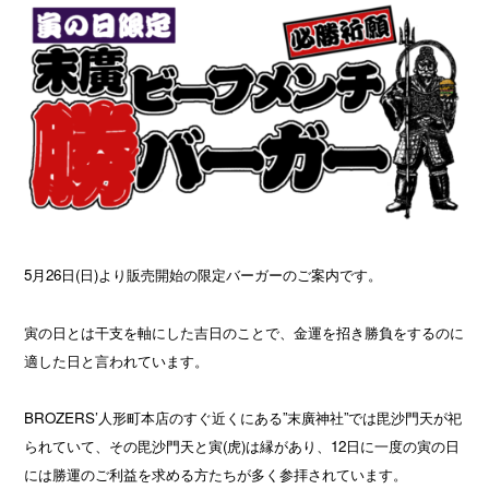
5月26日(日)より販売開始の限定バーガーのご案内です。
寅の日とは干支を軸にした吉日のことで、金運を招き勝負をするのに
適した日と言われています。
BROZERS’人形町本店のすぐ近くにある”末廣神社”では毘沙門天が祀
られていて、その毘沙門天と寅(虎)は縁があり、12日に一度の寅の日
には勝運のご利益を求める方たちが多く参拝されています。