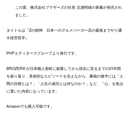
この度、株式会社ブラザーズの社長 北浦明雄の著書が発売され
ました。
タイトルは『
Z
の精神 日本一のグルメバーガー店の最後までやり通
す経営哲学』
PHP
エディターズグループより発行です。
BROZERS’が日本橋人形町に創業してから現在に至るまでの
21
年間
を振り返り、具体的なエピソードを交えながら、書籍の後半には「人
間の目標とは？」「人生の成功とは何なのか？」など、「心」を焦点
に置いた内容になっています。
Amazonでも購入可能です。