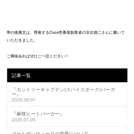
帯の推薦文は、尊敬する
Coco
壱番屋創業者の宗次德二さんに書いて
いただきました。
ご興味あればぜひご一読ください！
記事一覧
『カントリーキャプテン(スパイスポーク)バーガ
ー』
2026.08.01
『麻辣ヒートバーガー』
2026.07.05
ゴールデンウィークの営業について