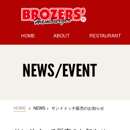
HOME
ABOUT
RESTAURANT
ブラザーズに
経営理念
沿革
レストラン
レストラン
レストラン
レストラン
ついて
会社概要
人形町本店
新富町店
日本橋高島屋店
御茶の水店
NEWS/EVENT
HOME
>
NEWS
>
サンドイッチ販売のお知らせ