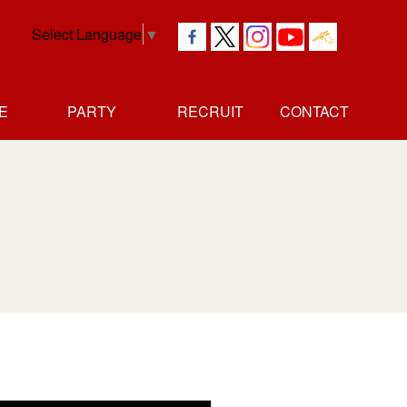
Select Language
▼
E
PARTY
RECRUIT
CONTACT
社長
独立者
正社員
アルバイト
メッセージ
メッセージ
採用情報
採用情報