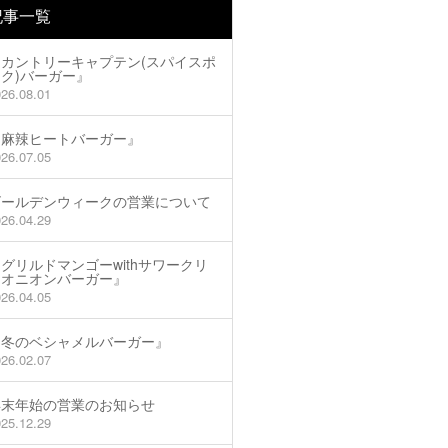
記事一覧
『カントリーキャプテン(スパイスポ
ク)バーガー』
26.08.01
『麻辣ヒートバーガー』
26.07.05
ゴールデンウィークの営業について
26.04.29
グリルドマンゴーwithサワークリ
ムオニオンバーガー』
26.04.05
『冬のベシャメルバーガー』
26.02.07
年末年始の営業のお知らせ
25.12.29