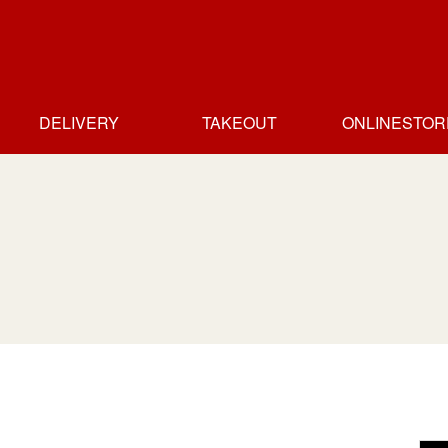
DELIVERY
TAKEOUT
ONLINESTOR
ホームデリバリー
デリバリー店一覧
テイクアウト
テイクアウト
テイクアウト
テイクアウト
テイクアウト
テイクアウト店
人形町店
人形町店
新富町店
日本橋高島屋店
人形町本店
御茶の水店
一覧