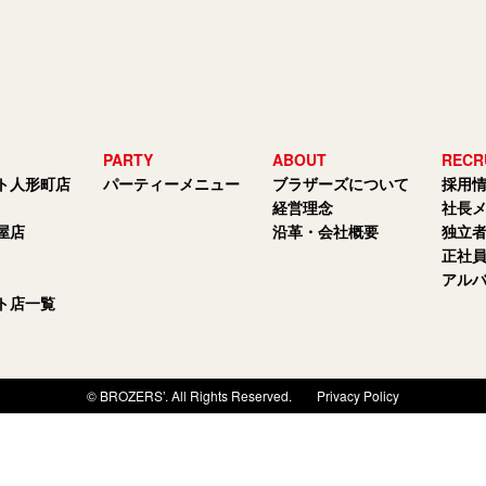
PARTY
ABOUT
RECR
ト人形町店
パーティーメニュー
ブラザーズについて
採用
経営理念
社長
屋店
沿革・会社概要
独立
正社
アル
ト店一覧
© BROZERS’. All Rights Reserved.
Privacy Policy