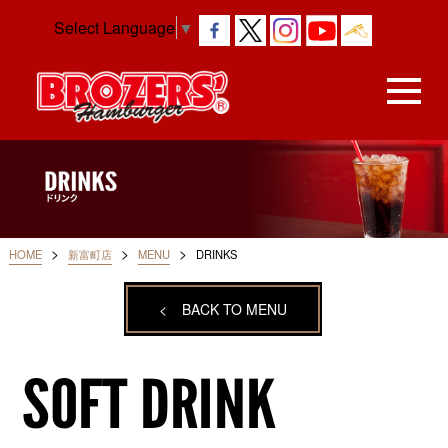
Select Language
▼
>
>
>
HOME
新富町店
MENU
DRINKS
<
BACK TO MENU
SOFT DRINK