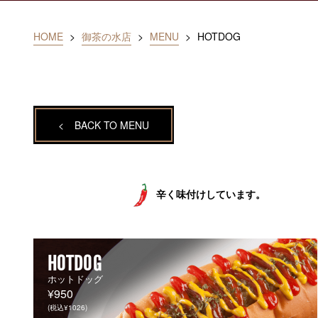
HOME
>
御茶の水店
>
MENU
>
HOTDOG
<
BACK TO MENU
辛く味付けしています。
HOTDOG
ホットドッグ
¥950
(税込¥1026)