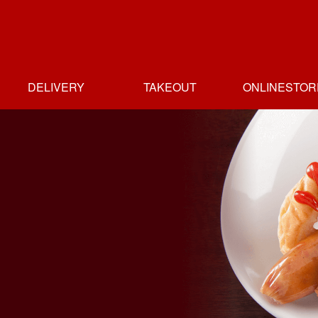
DELIVERY
TAKEOUT
ONLINESTOR
ホームデリバリー
デリバリー店一覧
テイクアウト
テイクアウト
テイクアウト
テイクアウト
テイクアウト
テイクアウト店
人形町店
人形町店
新富町店
日本橋高島屋店
人形町本店
御茶の水店
一覧