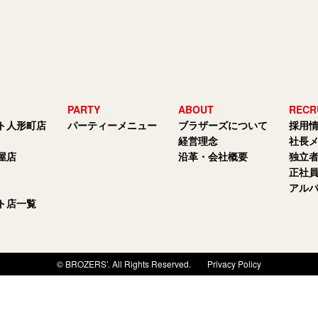
PARTY
ABOUT
RECR
ト人形町店
パーティーメニュー
ブラザーズについて
採用
経営理念
社長
屋店
沿革・会社概要
独立
正社
アル
ト店一覧
© BROZERS’. All Rights Reserved.
Privacy Policy