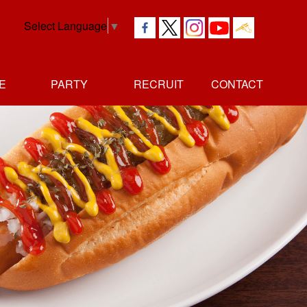
Select Language
▼
E
PARTY
RECRUIT
CONTACT
社長
独立者
正社員
アルバイト
メッセージ
メッセージ
採用情報
採用情報