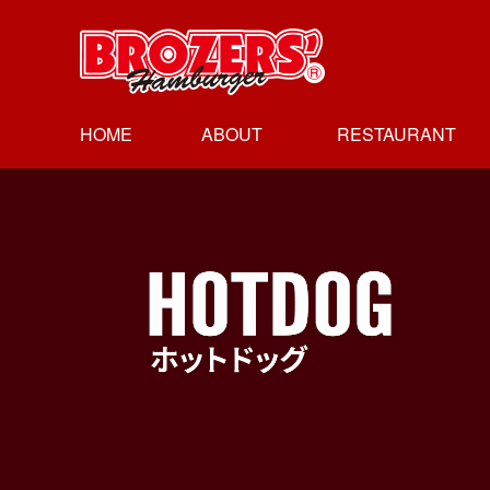
HOME
ABOUT
RESTAURANT
ブラザーズに
経営理念
沿革
レストラン
レストラン
レストラン
レストラン
ついて
会社概要
人形町本店
新富町店
日本橋高島屋店
御茶の水店