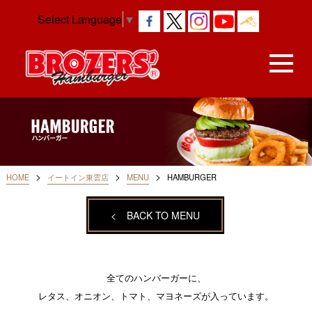
Select Language
▼
>
>
>
HOME
イートイン東雲店
MENU
HAMBURGER
<
BACK TO MENU
全てのハンバーガーに、
レタス、オニオン、トマト、マヨネーズが入っています。