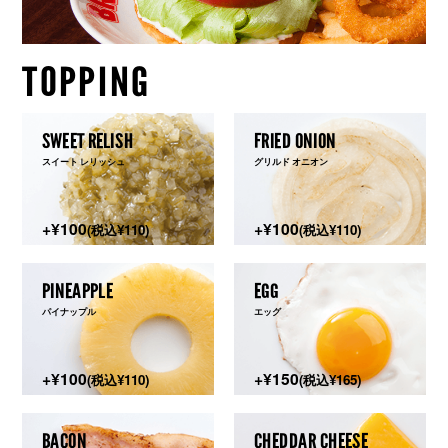
TOPPING
SWEET RELISH
FRIED ONION
スイート レリッシュ
グリルド オニオン
+¥100
+¥100
(税込¥110)
(税込¥110)
PINEAPPLE
EGG
パイナップル
エッグ
+¥100
+¥150
(税込¥110)
(税込¥165)
BACON
CHEDDAR CHEESE