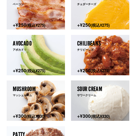
ベーコン
チェダーチーズ
+¥250
+¥250
(税込¥275)
(税込¥275)
AVOCADO
CHILIBEANS
アボカド
チリビーンズ
+¥250
+¥250
(税込¥275)
(税込¥275)
MUSHROOM
SOUR CREAM
マッシュルーム
サワークリーム
+¥300
+¥300
(税込¥330)
(税込¥330)
PATTY