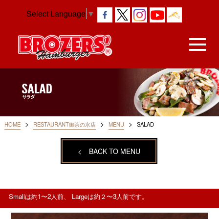
Select Language
▼
>
>
>
HOME
RESTAURANT御茶の水店
MENU
SALAD
<
BACK TO MENU
Smallは約1〜2人前、 Largeは約２〜3人前です。