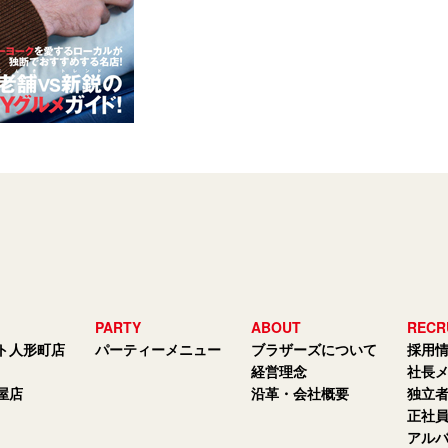
PARTY
ABOUT
RECR
ト人形町店
パーティーメニュー
ブラザーズについて
採用
経営理念
社長
屋店
沿革・会社概要
独立
正社
アル