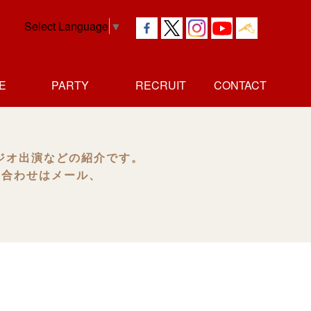
Select Language
▼
E
PARTY
RECRUIT
CONTACT
社長
独立者
正社員
アルバイト
メッセージ
メッセージ
採用情報
採用情報
ジオ出演などの紹介です。
い合わせはメール、