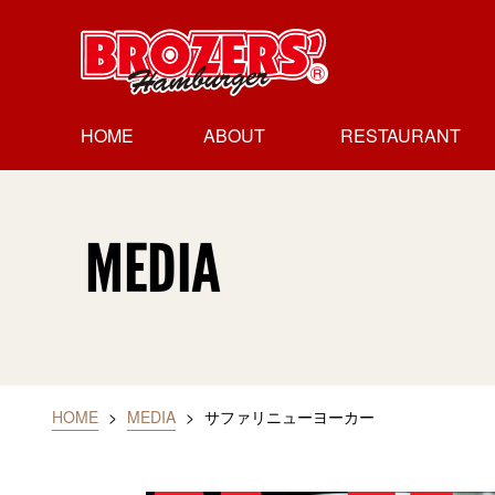
HOME
ABOUT
RESTAURANT
ブラザーズに
経営理念
沿革
レストラン
レストラン
レストラン
レストラン
ついて
会社概要
人形町本店
新富町店
日本橋高島屋店
御茶の水店
MEDIA
HOME
>
MEDIA
>
サファリニューヨーカー